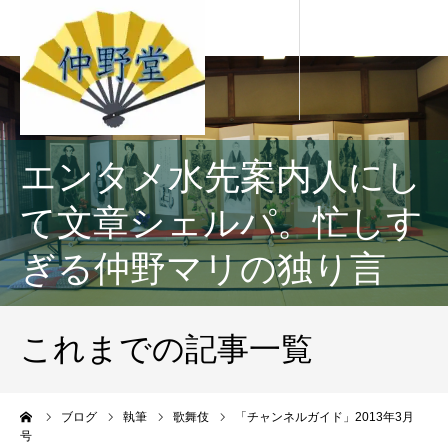
エンタメ水先案内人にし
て文章シェルパ。忙しす
ぎる仲野マリの独り言
これまでの記事一覧
ーム
ブログ
執筆
歌舞伎
「チャンネルガイド」2013年3月
号