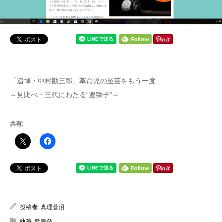
「追悼・中村勘三郎」革命児の至芸をもう一度
～見比べ・三代にわたる“連獅子”～
共有:
投稿者:
真理菅沼
執筆
,
歌舞伎