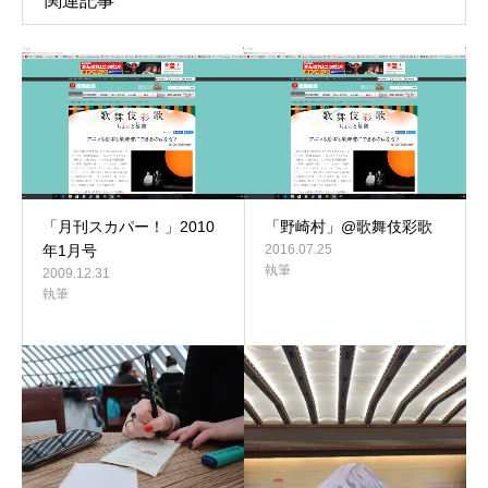
関連記事
「月刊スカパー！」2010
「野崎村」@歌舞伎彩歌
年1月号
2016.07.25
執筆
2009.12.31
執筆