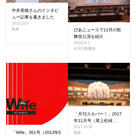
中井美穂さんのインタビ
ュー記事を書きました
2015.10.5
執筆
ぴあニュースで11月の歌
舞伎公演を紹介
2019.11.1
今月の歌舞伎
「月刊スカパー！」2017
年11月号（尾上松緑…
2017.10.30
「Wife」361号（2013年5
執筆