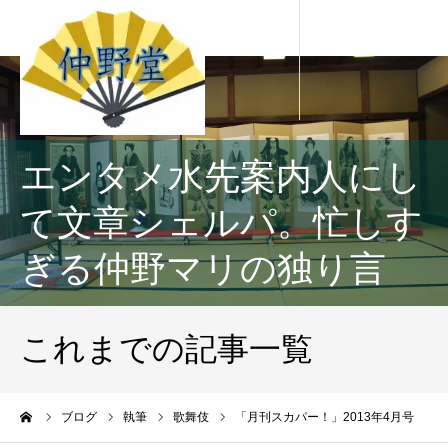
エンタメ水先案内人にし
て文章シェルパ。忙しす
ぎる仲野マリの独り言
これまでの記事一覧
ーム
ブログ
執筆
歌舞伎
「月刊スカパー！」2013年4月号