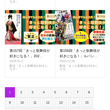
なる」
第157回「きっと歌舞伎が
第156回「きっと歌舞伎が
好きになる！」202…
好きになる！」ルパン…
2024.01.2
2023.12.26
配信「きっと歌舞伎が好きに
配信「きっと歌舞伎が好きに
なる」
なる」
1
2
3
4
5
6
7
8
9
10
11
12
13
14
15