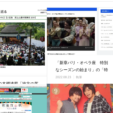
「新章パリ・オペラ座 特別
なシーズンの始まり」の「特
別」とは？
2022.08.23
執筆
の本棚連載「地方の芝
を巡る」第二回（上）
執筆