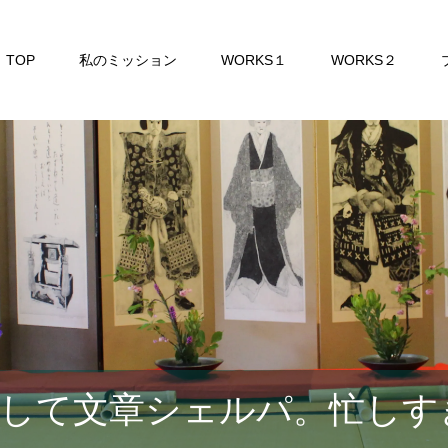
TOP
私のミッション
WORKS１
WORKS２
して文章シェルパ。忙しす