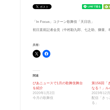
「In Focus」コクーン歌舞伎「天日坊」
初日直前記者会見（中村勘九郎、七之助、獅童、
共有:
関連
ぴあニュースで1月の歌舞伎舞台
第156回
を紹介
なる！」ル
2020年1月2日
2023年12
今月の歌舞伎
配信「きっ
る」