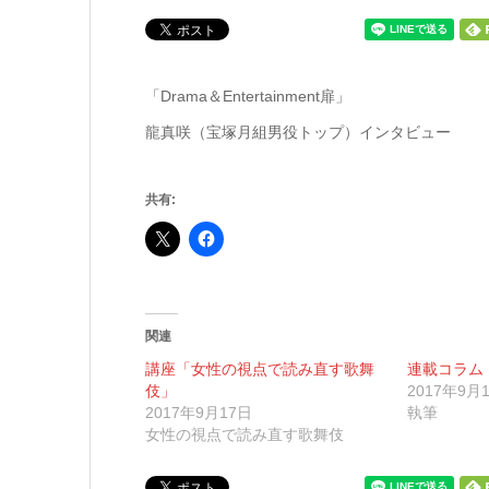
「Drama＆Entertainment扉」
龍真咲（宝塚月組男役トップ）インタビュー
共有:
関連
講座「女性の視点で読み直す歌舞
連載コラム
伎」
2017年9月
2017年9月17日
執筆
女性の視点で読み直す歌舞伎