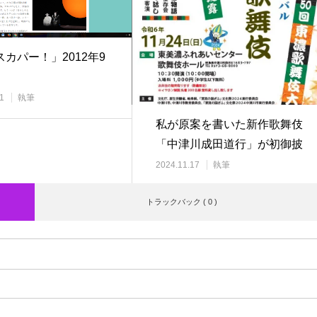
カパー！」2012年9
1
執筆
私が原案を書いた新作歌舞伎
「中津川成田道行」が初御披
露目！
2024.11.17
執筆
トラックバック ( 0 )