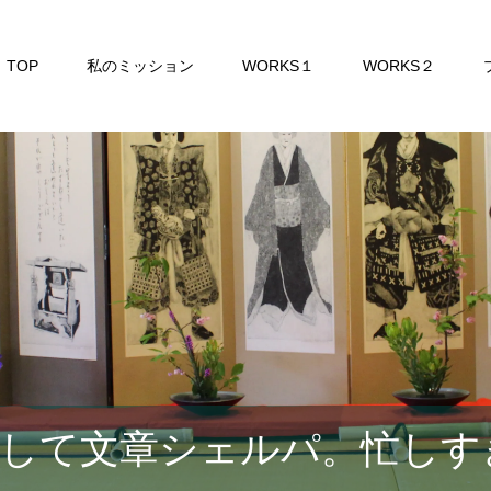
TOP
私のミッション
WORKS１
WORKS２
して文章シェルパ。忙しす