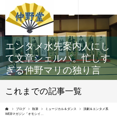
エンタメ水先案内人にし
て文章シェルパ。忙しす
ぎる仲野マリの独り言
これまでの記事一覧
ーム
ブログ
執筆
ミュージカル＆ダンス
演劇＆エンタメ系
WEBマガジン「オモシイ…