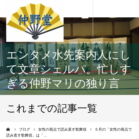
エンタメ水先案内人にし
て文章シェルパ。忙しす
ぎる仲野マリの独り言
これまでの記事一覧
ーム
ブログ
女性の視点で読み直す歌舞伎
５月の「女性の視点で
読み直す歌舞伎」は「…