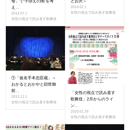
母」で‘子ゆえの闇’を考
とお沢～
え…
2014.02.1
女性の視点で読み直す歌舞伎
2014.07.1
女性の視点で読み直す歌舞伎
①「仮名手本忠臣蔵」～
おかるとおかやと顔世御
前…
「女性の視点で読み直す
2013.12.1
歌舞伎」2月からのライ
女性の視点で読み直す歌舞伎
ン…
2020.01.29
女性の視点で読み直す歌舞伎