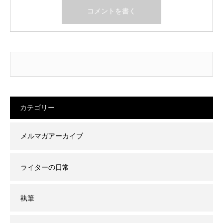
カテゴリー
メルマガアーカイブ
ライターの日常
執筆