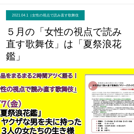
2021.04.1
女性の視点で読み直す歌舞伎
５月の「女性の視点で読み
直す歌舞伎」は「夏祭浪花
鑑」