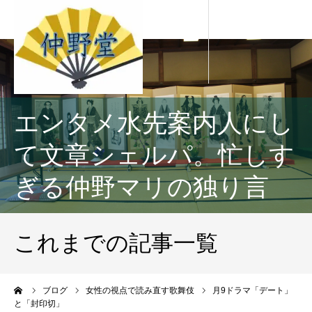
エンタメ水先案内人にし
て文章シェルパ。忙しす
ぎる仲野マリの独り言
これまでの記事一覧
ーム
ブログ
女性の視点で読み直す歌舞伎
月9ドラマ「デート」
と「封印切」