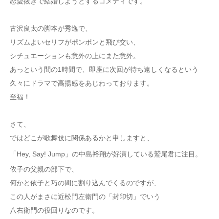
恋愛抜きで結婚しようとするコメディです。
古沢良太の脚本が秀逸で、
リズムよいセリフがポンポンと飛び交い、
シチュエーションも意外の上にまた意外。
あっという間の1時間で、即座に次回が待ち遠しくなるという
久々にドラマで高揚感をあじわっております。
至福！
さて、
ではどこが歌舞伎に関係あるかと申しますと、
「Hey, Say! Jump」の中島裕翔が好演している鷲尾君に注目。
依子の父親の部下で、
何かと依子と巧の間に割り込んでくるのですが、
この人がまさに近松門左衛門の「封印切」でいう
八右衛門の役回りなのです。