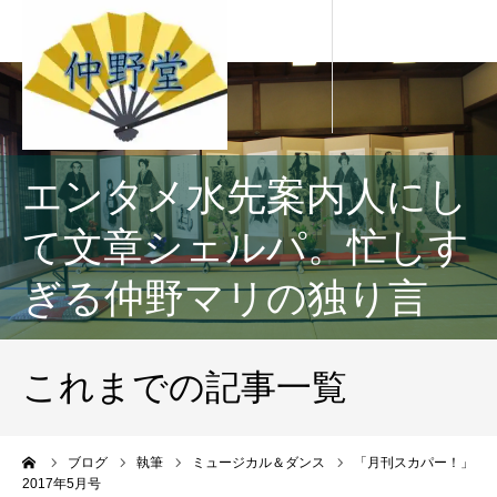
エンタメ水先案内人にし
て文章シェルパ。忙しす
ぎる仲野マリの独り言
これまでの記事一覧
ーム
ブログ
執筆
ミュージカル＆ダンス
「月刊スカパー！」
2017年5月号