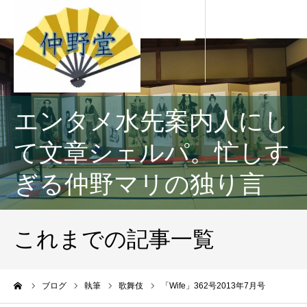
エンタメ水先案内人にし
て文章シェルパ。忙しす
ぎる仲野マリの独り言
これまでの記事一覧
ーム
ブログ
執筆
歌舞伎
「Wife」362号2013年7月号