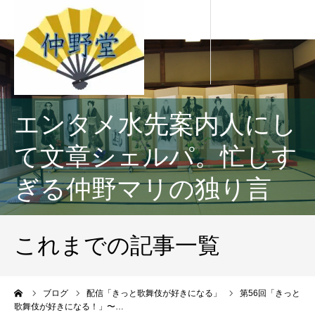
エンタメ水先案内人にし
て文章シェルパ。忙しす
ぎる仲野マリの独り言
これまでの記事一覧
ーム
ブログ
配信「きっと歌舞伎が好きになる」
第56回「きっと
歌舞伎が好きになる！」〜…