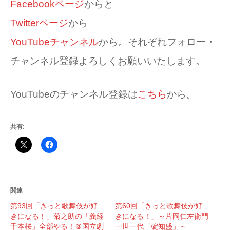
Facebookページ
からと
Twitterページ
から
YouTubeチャンネル
から。それぞれフォロー・
チャンネル登録よろしくお願いいたします。
YouTubeのチャンネル登録は
こちら
から。
共有:
関連
第93回「きっと歌舞伎が好
第60回「きっと歌舞伎が好
きになる！」菊之助の「義経
きになる！」～片岡仁左衛門
千本桜」全部やる！＠国立劇
一世一代「碇知盛」～