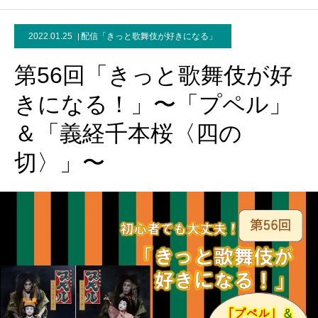
2022.01.25
配信「きっと歌舞伎が好きになる」
第56回「きっと歌舞伎が好
きになる！」〜「プペル」
＆「義経千本桜〈四の
切〉」〜