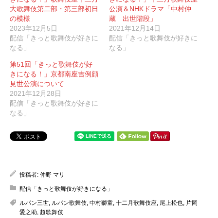
大歌舞伎第二部・第三部初日
公演＆NHKドラマ「中村仲
の模様
蔵 出世階段」
2023年12月5日
2021年12月14日
配信「きっと歌舞伎が好きに
配信「きっと歌舞伎が好きに
なる」
なる」
第51回「きっと歌舞伎が好
きになる！」京都南座吉例顔
見世公演について
2021年12月28日
配信「きっと歌舞伎が好きに
なる」
投稿者:
仲野 マリ
配信「きっと歌舞伎が好きになる」
ルパン三世
,
ルパン歌舞伎
,
中村獅童
,
十二月歌舞伎座
,
尾上松也
,
片岡
愛之助
,
超歌舞伎