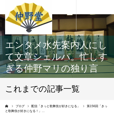
エンタメ水先案内人にし
て文章シェルパ。忙しす
ぎる仲野マリの独り言
これまでの記事一覧
ーム
ブログ
配信「きっと歌舞伎が好きになる」
第156回「きっ
と歌舞伎が好きになる！」…