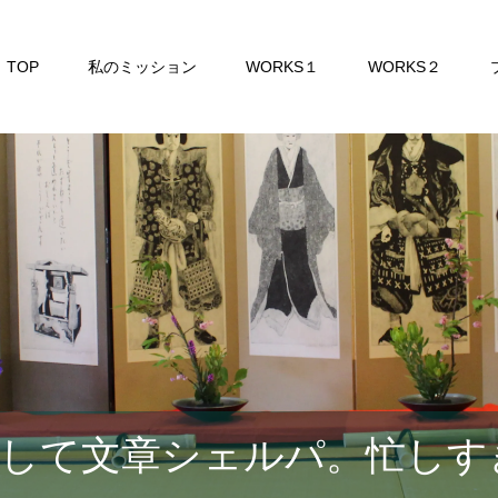
TOP
私のミッション
WORKS１
WORKS２
して文章シェルパ。忙しす