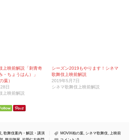
伎上映前解説「刺青奇
シーズン2019もやります！シネマ
み・ちょうはん）」
歌舞伎上映前解説
柏の葉）
2019年5月7日
月28日
シネマ歌舞伎上映前解説
伎上映前解説
説
,
歌舞伎案内・解説・講演
MOVIX柏の葉
,
シネマ歌舞伎
,
上映前
郎
,
熊谷陣屋
,
片岡仁左衛門
コメント:
0