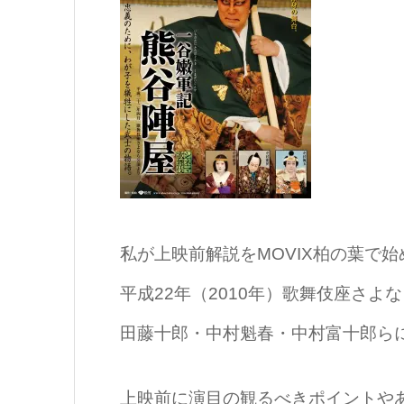
私が上映前解説をMOVIX柏の葉で
平成22年（2010年）歌舞伎座さ
田藤十郎・中村魁春・中村富十郎ら
上映前に演目の観るべきポイントや