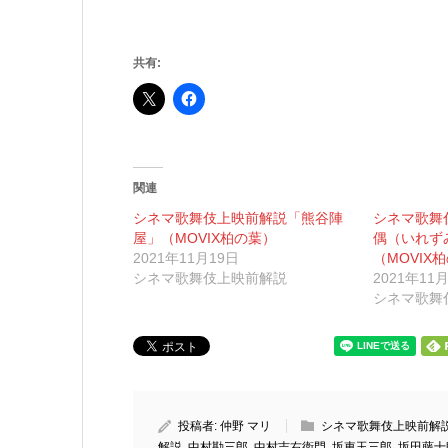
共有:
関連
シネマ歌舞伎上映前解説「熊谷陣
シネマ歌舞
屋」（MOVIX柏の葉）
偶（いれず
2021年11月19日
（MOVIX
シネマ歌舞伎上映前解説
2021年11
シネマ歌舞
投稿者:
仲野 マリ
シネマ歌舞伎上映前解
解説
,
中村勘三郎
,
中村吉右衛門
,
坂東玉三郎
,
坂田藤十