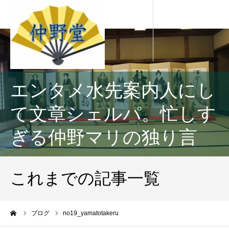
エンタメ水先案内人にし
て文章シェルパ。忙しす
ぎる仲野マリの独り言
これまでの記事一覧
ーム
ブログ
no19_yamatotakeru