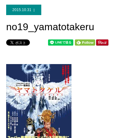
2015.10.31
no19_yamatotakeru