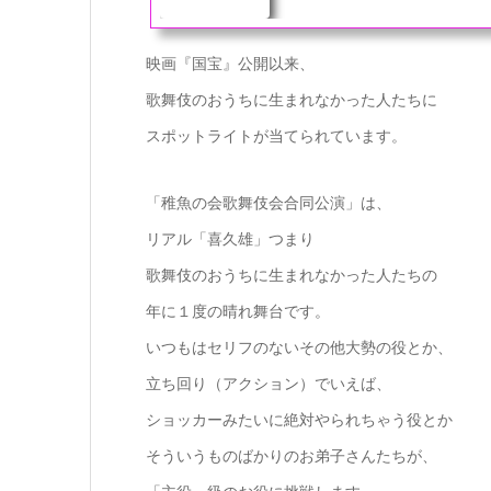
ど、ミュージカルや演劇は大好き、
マリが、あらゆるジャンルのエンタ
る人間として歌舞伎を楽しむ入り口にご
映画『国宝』公開以来、
歌舞伎のおうちに生まれなかった人たちに
スポットライトが当てられています。
「稚魚の会歌舞伎会合同公演」は、
リアル「喜久雄」つまり
歌舞伎のおうちに生まれなかった人たちの
年に１度の晴れ舞台です。
いつもはセリフのないその他大勢の役とか、
立ち回り（アクション）でいえば、
ショッカーみたいに絶対やられちゃう役とか
そういうものばかりのお弟子さんたちが、