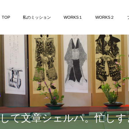
TOP
私のミッション
WORKS１
WORKS２
して文章シェルパ。忙しす