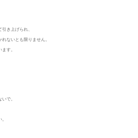
て引き上げられ、
かれないとも限りません。
います。
ないで。
い。