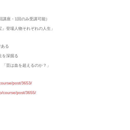
3回講座・1回のみ受講可能）
宝』登場人物それぞれの人生」
である
生を深掘る
伎。「芸は血を超えるのか？」
course/post/3653/
jp/course/post/3655/