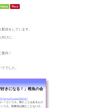
いう配信をしています。
人向けに、
ご案内！
いてでした。
が好きになる！」稚魚の会
xfT0?si=scAXvaljaZjD9O47
高い！という人。観たことはあるんだ
という人。歌舞伎は観たことないけ