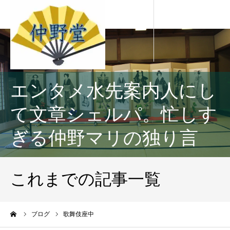
エンタメ水先案内人にし
て文章シェルパ。忙しす
ぎる仲野マリの独り言
これまでの記事一覧
ーム
ブログ
歌舞伎座中