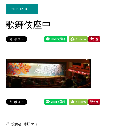
2015.05.31
歌舞伎座中
投稿者:
仲野 マリ