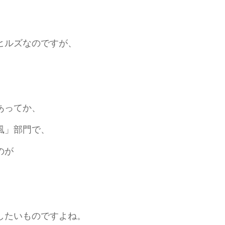
。
ヒルズなのですが、
。
あってか、
風」部門で、
のが
したいものですよね。