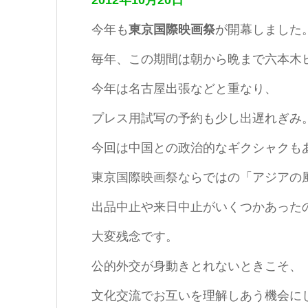
2012年10月20日
今年も
東京国際映画祭
が開幕しました
毎年、この期間は朝から晩まで六本木
今年は名古屋出張などと重なり、
プレス用試写の予約も少し出遅れぎみ
今回は中国との政治的なギクシャクも
東京国際映画祭ならではの「アジアの
出品中止や来日中止がいくつかあった
大変残念です。
公的外交が身動きとれないときこそ、
文化交流でお互いを理解しあう機会に