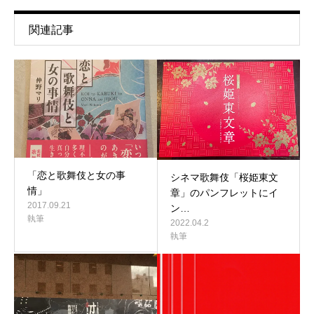
関連記事
「恋と歌舞伎と女の事
シネマ歌舞伎「桜姫東文
情」
章」のパンフレットにイ
2017.09.21
ン…
執筆
2022.04.2
執筆