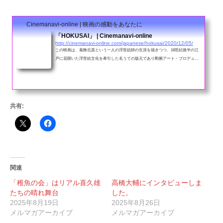
Cinemanavi-online | 映画の感動をあなたに
「HOKUSAI」 | Cinemanavi-online
http://cinemanavi-online.com/japanese/hokusai/2020/12/05/
この映画は、葛飾北斎という一人の浮世絵師の生涯を描きつつ、18世紀後半の江
戸に花開いた浮世絵文化を牽引した名うての版元であり剛腕アート・プロデュー
サー蔦屋重三郎を追った物語ともいえる。
共有:
関連
「稚魚の会」はリアル喜久雄
高橋大輔にインタビューしま
たちの晴れ舞台
した。
2025年8月19日
2025年8月26日
メルマガアーカイブ
メルマガアーカイブ