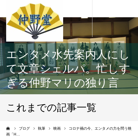
エンタメ水先案内人にし
て文章シェルパ。忙しす
ぎる仲野マリの独り言
これまでの記事一覧
ーム
ブログ
執筆
映画
コロナ禍の今、エンタメの力を問う映
画「H…