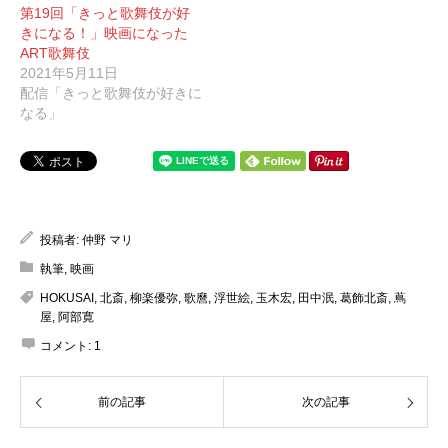
第19回「きっと歌舞伎が好
きになる！」映画になった
ART歌舞伎
2021年5月11日
配信「きっと歌舞伎が好きに
なる」
投稿者:
仲野 マリ
執筆
,
映画
HOKUSAI
,
北斎
,
柳楽優弥
,
歌麿
,
浮世絵
,
玉木宏
,
田中泯
,
葛飾北斎
,
蔦
屋
,
阿部寛
コメント:
1
前の記事
次の記事