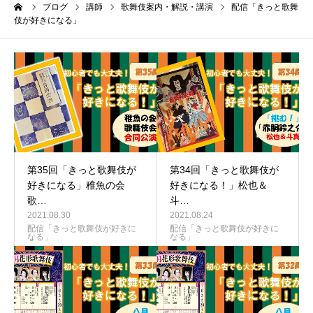
ーム
ブログ
講師
歌舞伎案内・解説・講演
配信「きっと歌舞
伎が好きになる」
第35回「きっと歌舞伎が
第34回「きっと歌舞伎が
好きになる」稚魚の会
好きになる！」松也＆
歌…
斗…
2021.08.30
2021.08.24
配信「きっと歌舞伎が好きに
配信「きっと歌舞伎が好きに
なる」
なる」