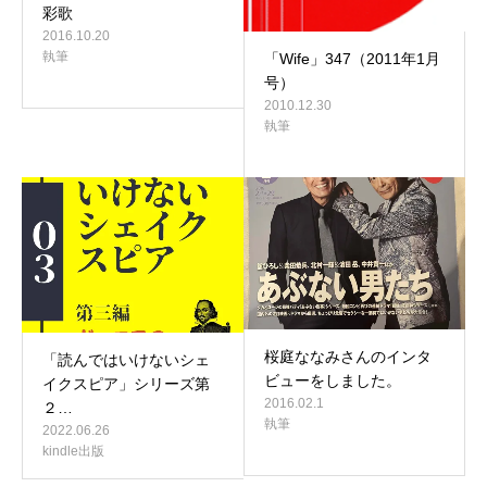
彩歌
2016.10.20
執筆
「Wife」347（2011年1月
号）
2010.12.30
執筆
桜庭ななみさんのインタ
「読んではいけないシェ
ビューをしました。
イクスピア」シリーズ第
2016.02.1
２…
執筆
2022.06.26
kindle出版