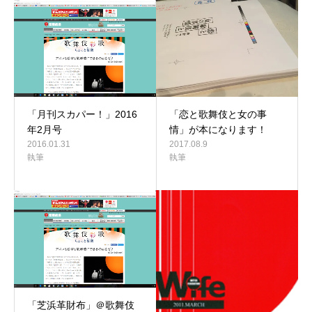
「月刊スカパー！」2016
「恋と歌舞伎と女の事
年2月号
情」が本になります！
2016.01.31
2017.08.9
執筆
執筆
「芝浜革財布」＠歌舞伎