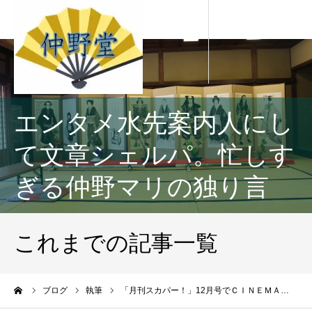
エンタメ水先案内人にし
て文章シェルパ。忙しす
ぎる仲野マリの独り言
これまでの記事一覧
ーム
ブログ
執筆
「月刊スカパー！」12月号でＣＩＮＥＭＡ…