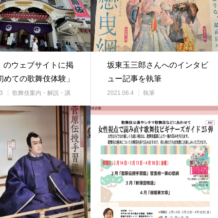
E」のウェブサイトに掲
坂東玉三郎さんへのインタビ
初めての歌舞伎体験」
ュー記事を執筆
ドしまし…
3
歌舞伎案内・解説・講
2021.06.4
執筆