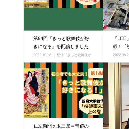
第94回「きっと歌舞伎が好
「LE
きになる」を配信しました
載！「
アテン
2022.10.18
配信「きっと歌舞伎が
2022.06.2
好きになる」
演
仁左衛門ｘ玉三郎＝奇跡の