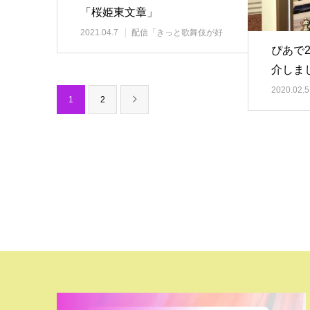
「桜姫東文章」
2021.04.7
配信「きっと歌舞伎が好
きになる」
ぴあで
介しま
2020.02.5
1
2