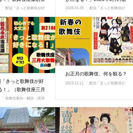
歌舞伎（…
舞伎（新橋…
配信「きっと歌舞伎が好
2026.01.29
配信「きっと歌舞伎が
」
好きになる」
お正月の歌舞伎、何を観る？
8回「きっと歌舞伎が好
2023.12.11
配信「きっと歌舞伎が
好きになる」
る！」（歌舞伎座三月
伎初日）…
歌舞伎案内・解説・講演