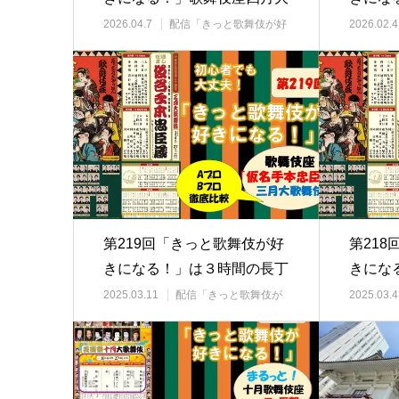
歌舞伎（昼の部…
二月大
2026.04.7
配信「きっと歌舞伎が好
2026.02.4
きになる」
きになる
第219回「きっと歌舞伎が好
第21
きになる！」は３時間の長丁
きにな
場！
大歌舞
2025.03.11
配信「きっと歌舞伎が
2025.03.4
好きになる」