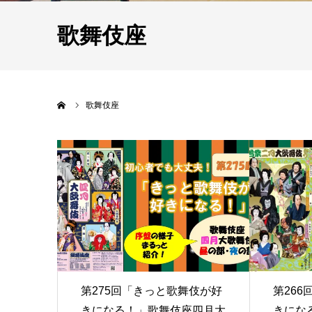
歌舞伎座
ホーム
歌舞伎座
第275回「きっと歌舞伎が好
第26
きになる！」歌舞伎座四月大
きにな