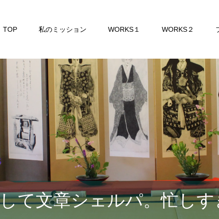
TOP
私のミッション
WORKS１
WORKS２
して文章シェルパ。忙しす