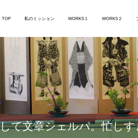
TOP
私のミッション
WORKS１
WORKS２
して文章シェルパ。忙しす