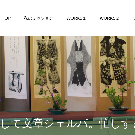
TOP
私のミッション
WORKS１
WORKS２
して文章シェルパ。忙しす