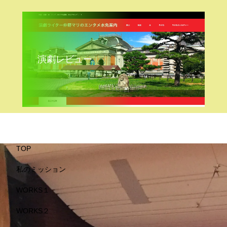
演劇レビュー
TOP
私のミッション
WORKS１
WORKS２