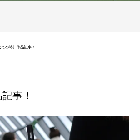
めての蜷川作品記事！
品記事！