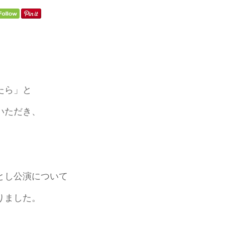
たら」と
いただき、
とし公演について
りました。