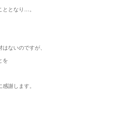
こととなり…。
材はないのですが、
とを
に感謝します。