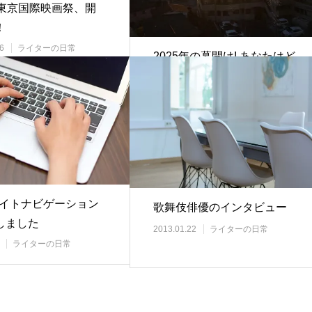
回東京国際映画祭、開
！
6
ライターの日常
2025年の幕開け! あなたはど
んな年にしたいですか？
2025.01.14
ライターの日常
 サイトナビゲーション
歌舞伎俳優のインタビュー
しました
2013.01.22
ライターの日常
ライターの日常