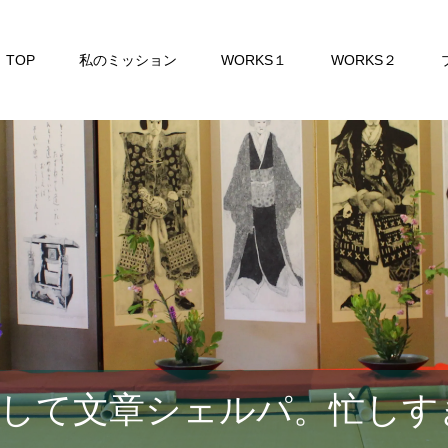
TOP
私のミッション
WORKS１
WORKS２
して文章シェルパ。忙しす