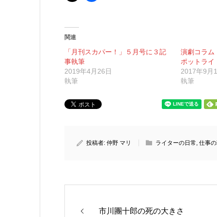
関連
「月刊スカパー！」５月号に３記
演劇コラム
事執筆
ポットライ
2019年4月26日
2017年9月
執筆
執筆
投稿者:
仲野 マリ
ライターの日常
,
仕事の
市川團十郎の死の大きさ