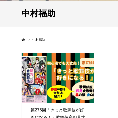
中村福助
ホーム
中村福助
第275回「きっと歌舞伎が好
きになる！」歌舞伎座四月大