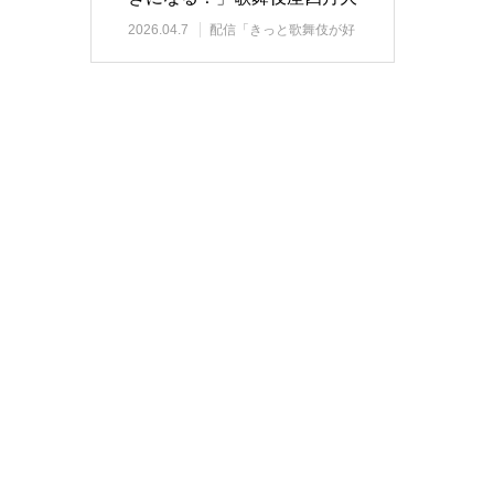
歌舞伎（昼の部…
2026.04.7
配信「きっと歌舞伎が好
きになる」