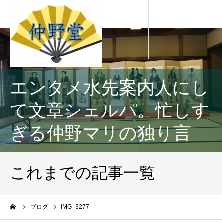
エンタメ水先案内人にし
て文章シェルパ。忙しす
ぎる仲野マリの独り言
これまでの記事一覧
ーム
ブログ
IMG_3277