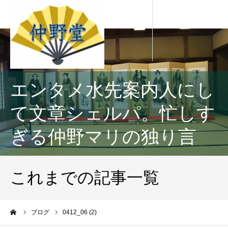
エンタメ水先案内人にし
て文章シェルパ。忙しす
ぎる仲野マリの独り言
これまでの記事一覧
ーム
ブログ
0412_06 (2)